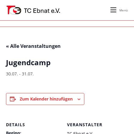
Zum
Inhalt
Menü
springen
« Alle Veranstaltungen
Jugendcamp
30.07.
-
31.07.
Zum Kalender hinzufügen
DETAILS
VERANSTALTER
Beginn:
TC Ebnat e.V.