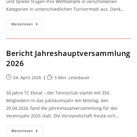
und Spieler trugen ihre Wettkämpfe in verschiedenen
Kategorien in unterschiedlichen Turniermodi aus. Dank…
Erfolgreicher
Weiterlesen
Pfingst-
Cup
Zum
50-
Jährigen
Vereinsbestehen
Bericht Jahreshauptversammlung
2026
Beitrag
Lesedauer:
24. April 2026
5 Min. Lesedauer
veröffentlicht:
50 Jahre TC Ebnat – der Tennisclub startet mit 350
Mitgliedern in das Jubiläumsjahr Am Montag, den
20.04.2026, fand die Jahreshauptversammlung für das
Vereinsjahr 2025 statt. Die Vorstandschaft freute sich…
Bericht
Weiterlesen
Jahreshauptversammlung