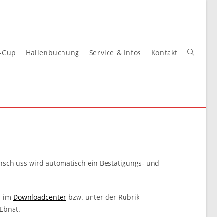
t-Cup
Hallenbuchung
Service & Infos
Kontakt
Website-
Suche
umschal
nschluss wird automatisch ein Bestätigungs- und
d im
Downloadcenter
bzw. unter der Rubrik
Ebnat.