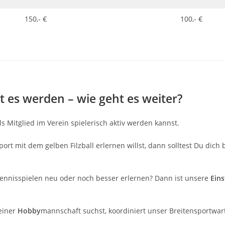
150,- €
100,- €
st es werden – wie geht es weiter?
s Mitglied im Verein spielerisch aktiv werden kannst.
Sport mit dem gelben Filzball erlernen willst, dann solltest Du dic
 Tennisspielen neu oder noch besser erlernen? Dann ist unsere
Ein
 einer
Hobby
mannschaft suchst, koordiniert unser Breitensportwa