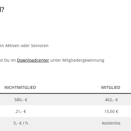
d?
en Aktiven oder Senioren
est Du im
Downloadcenter
unter Mitgliedergewinnung
NICHTMITGLIED
MITGLIED
580,- €
462,- €
21,- €
15,50 €
5,- € / h
kostenlos