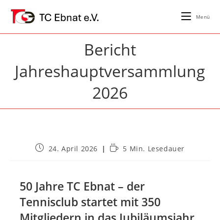
Zum
Inhalt
Menü
springen
Bericht
Jahreshauptversammlung
2026
Beitrag
Lesedauer:
24. April 2026
5 Min. Lesedauer
veröffentlicht:
50 Jahre TC Ebnat – der
Tennisclub startet mit 350
Mitgliedern in das Jubiläumsjahr