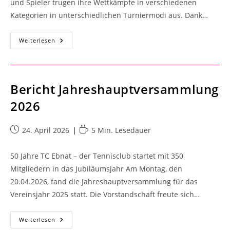
und Spieler trugen ihre Wettkämpfe in verschiedenen
Kategorien in unterschiedlichen Turniermodi aus. Dank…
Erfolgreicher
Weiterlesen
Pfingst-
Cup
Zum
50-
Jährigen
Vereinsbestehen
Bericht Jahreshauptversammlung
2026
Beitrag
Lesedauer:
24. April 2026
5 Min. Lesedauer
veröffentlicht:
50 Jahre TC Ebnat – der Tennisclub startet mit 350
Mitgliedern in das Jubiläumsjahr Am Montag, den
20.04.2026, fand die Jahreshauptversammlung für das
Vereinsjahr 2025 statt. Die Vorstandschaft freute sich…
Bericht
Weiterlesen
Jahreshauptversammlung